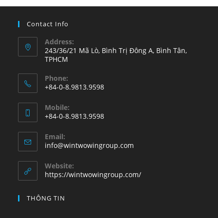
a
a
m
h
c
st
ai
ar
Contact Info
e
o
l
e
Address:
b
d
243/36/21 Mã Lò, Bình Trị Đông A, Bình Tân,
TPHCM
o
o
o
n
Phone:
+84-0-8.9813.9598
k
Mobile:
+84-0-8.9813.9598
Email:
info@wintwowingroup.com
Website:
https://wintwowingroup.com/
THÔNG TIN