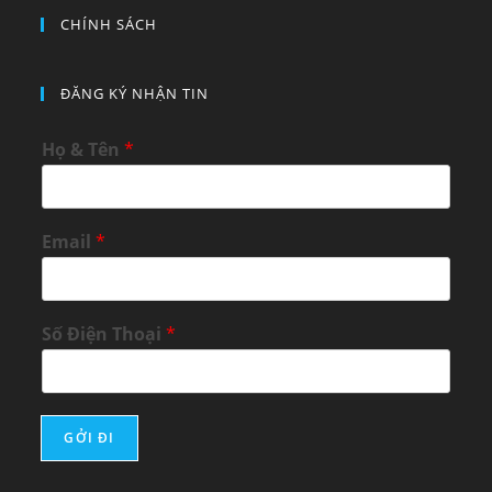
CHÍNH SÁCH
ĐĂNG KÝ NHẬN TIN
Họ & Tên
*
Email
*
Số Điện Thoại
*
GỞI ĐI